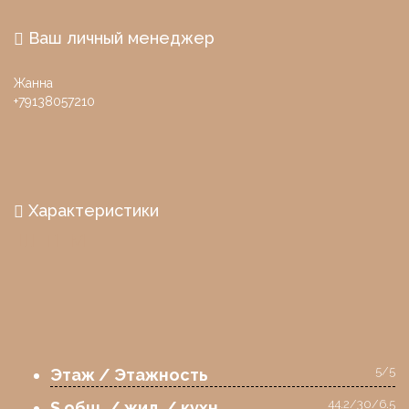
Ваш личный менеджер
Жанна
+79138057210
Характеристики
Ш
П
М
5/5
Этаж / Этажность
44.2/30/6.5
S общ. / жил. / кухн.