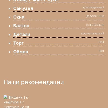
совмещенный
Сан.узел
деревянные
Окна
есть балкон
Балкон
косметический
Детали
Нет
Торг
Нет
Обмен
Наши рекомендации